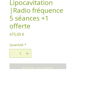
Lipocavitation
|Radio fréquence
5 séances +1
offerte
Prix
475,00 €
Quantité
*
Ajouter au panier
OUVERT DU LUNDI AU VENDREDI DE 8h00 à
20h00 (sur rendez vous uniquement)