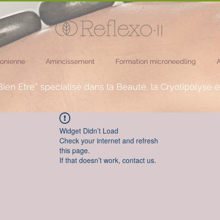
sonienne
Amincissement
Formation microneedling
A
ien Etre” specialisé dans la Beauté, la Cryolipolyse 
Widget Didn’t Load
Check your internet and refresh
this page.
If that doesn’t work, contact us.