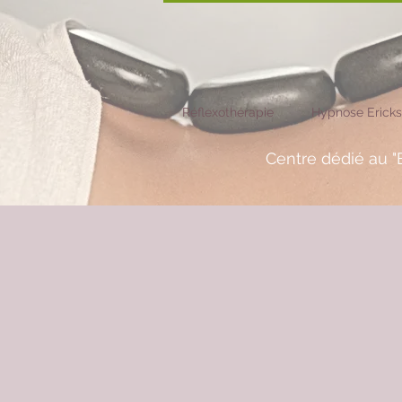
Réflexothérapie
Hypnose Erick
Centre dédié au "B